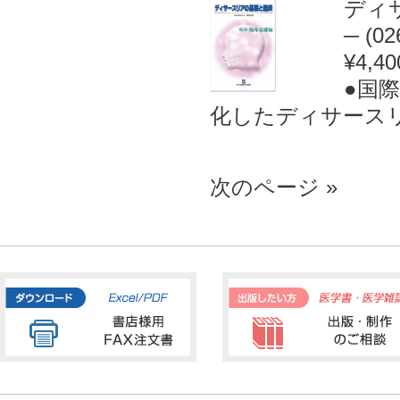
ディ
─ (02
¥4,40
●国
化したディサースリア
次のページ »