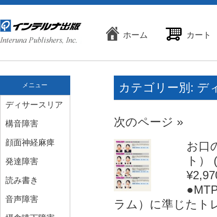
ホーム
カート
カテゴリー別:
デ
メニュー
ディサースリア
次のページ »
構音障害
顔面神経麻痺
お口
ト） (
発達障害
¥2,97
読み書き
●M
音声障害
ラム）に準じたトレ