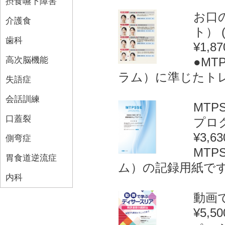
摂食嚥下障害
お口
介護食
ト） (
歯科
¥1,87
高次脳機能
●M
ラム）に準じたトレ
失語症
会話訓練
MT
口蓋裂
プログ
¥3,63
側弯症
MT
胃食道逆流症
ム）の記録用紙です。
内科
動画で
¥5,50