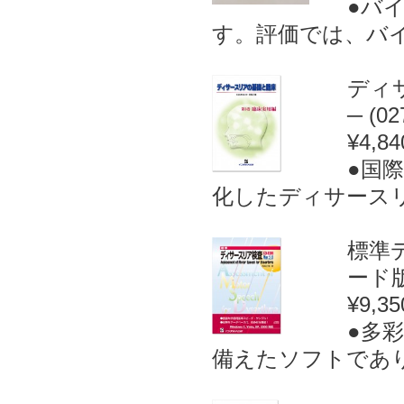
●バ
す。評価では、バイ
ディ
─ (02
¥4,84
●国
化したディサースリア
標準デ
ード版
¥9,35
●多
備えたソフトであり