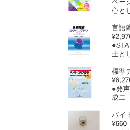
ペー
心とし
言語障
¥2,97
●S
士と
標準デ
¥6,27
●発
成二（
バイト
¥660